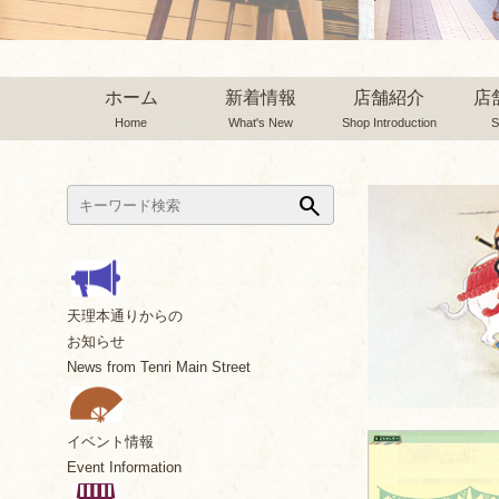
ホーム
新着情報
店舗紹介
店
Home
What's New
Shop Introduction
S
search
天理本通りからの
お知らせ
News from Tenri Main Street
イベント情報
Event Information