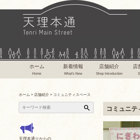
ホーム
新着情報
店舗紹介
店
Home
What's New
Shop Introduction
S
ホーム
>
店舗紹介
>
コミュニティスペース
search
コミュニテ
天理本通りからの