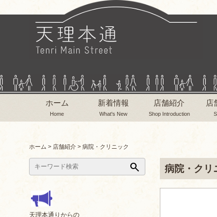
ホーム
新着情報
店舗紹介
店
Home
What's New
Shop Introduction
S
ホーム
>
店舗紹介
>
病院・クリニック
search
病院・クリ
天理本通りからの