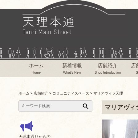
ホーム
新着情報
店舗紹介
店
Home
What's New
Shop Introduction
S
ホーム
>
店舗紹介
>
コミュニティスペース
>
マリアヴィラ天理
search
マリアヴィ
天理本通りからの