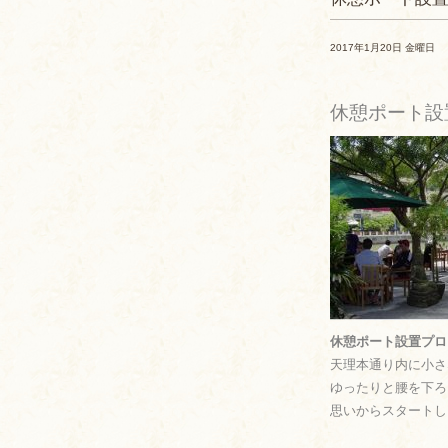
2017年1月20日 金曜日
休憩ポート
休憩ポート設置プロ
天理本通り内に
小
ゆったりと腰を下ろ
思いからスタートし