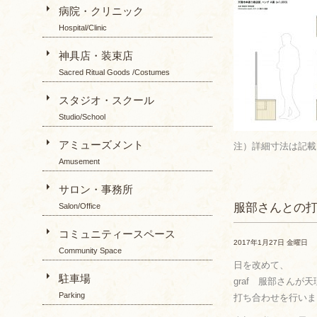
病院・クリニック
Hospital/Clinic
神具店・装束店
Sacred Ritual Goods /Costumes
スタジオ・スクール
Studio/School
アミューズメント
注）詳細寸法は記載
Amusement
サロン・事務所
服部さんとの
Salon/Office
コミュニティースペース
2017年1月27日 金曜日
Community Space
日を改めて、
駐車場
graf 服部さんが
Parking
打ち合わせを行いま