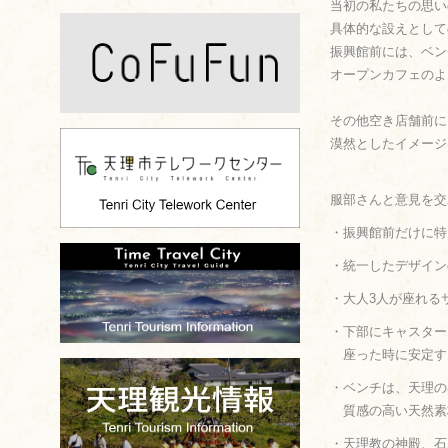
当初の私たちの思い
具体的な設えとして
振興館前には、ベン
オープンカフェのよ
その他空き店舗前に
漠然としたイメージ
服部さんと意見を交
・振興館前だけに特
・統一したデザイン
・大人3人が座れる
・下部にキャスター
座った時に安定す
・ベンチは、天理の
質感の高い天然素
・天理教の神殿、石