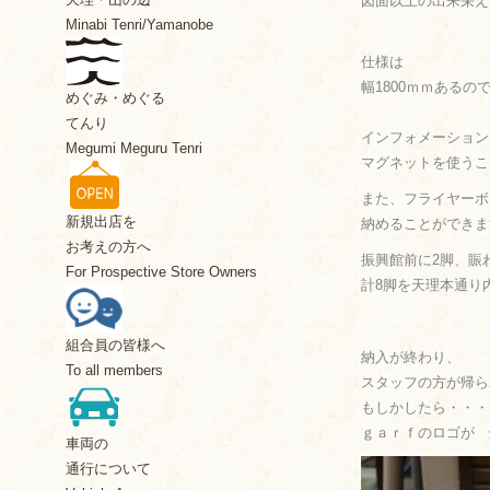
図面以上の出来栄え
Minabi Tenri/Yamanobe
仕様は
幅1800ｍｍあるの
めぐみ・めぐる
てんり
インフォメーション
Megumi Meguru Tenri
マグネットを使うこ
また、フライヤーボ
新規出店を
納めることができま
お考えの方へ
振興館前に2脚、賑
For Prospective Store Owners
計8脚を天理本通り
組合員の皆様へ
納入が終わり、
To all members
スタッフの方が帰ら
もしかしたら・・・
ｇａｒｆのロゴが 
車両の
通行について