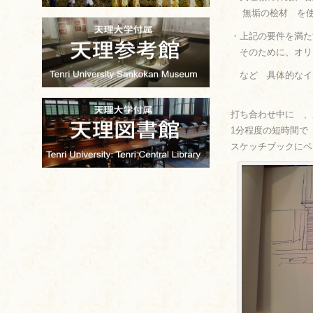
無垢の桧材 を使
・上記の要件を満た
そのために、オリ
など 具体的なイ
打ち合わせ中に 、
1分程度の短時間で
スケッチブックにベ