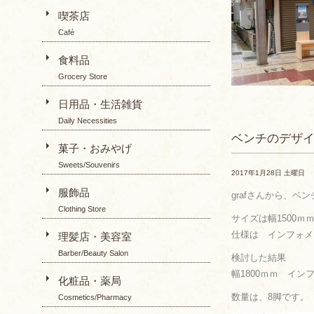
喫茶店
Café
食料品
Grocery Store
日用品・生活雑貨
Daily Necessities
ベンチのデザ
菓子・おみやげ
Sweets/Souvenirs
2017年1月28日 土曜日
服飾品
grafさんから、
Clothing Store
サイズは幅1500ｍｍ
仕様は インフォメ
理髪店・美容室
Barber/Beauty Salon
検討した結果
幅1800ｍｍ イ
化粧品・薬局
数量は、8脚です。
Cosmetics/Pharmacy