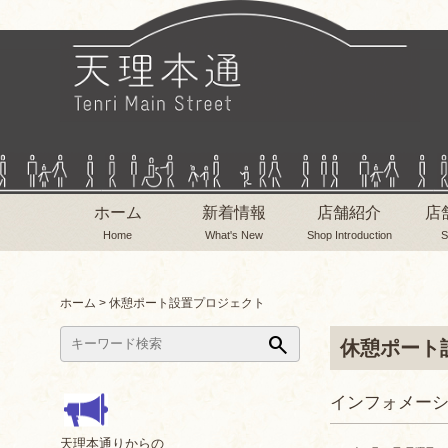
ホーム
新着情報
店舗紹介
店
Home
What's New
Shop Introduction
S
ホーム
>
休憩ポート設置プロジェクト
search
休憩ポート
インフォメー
天理本通りからの