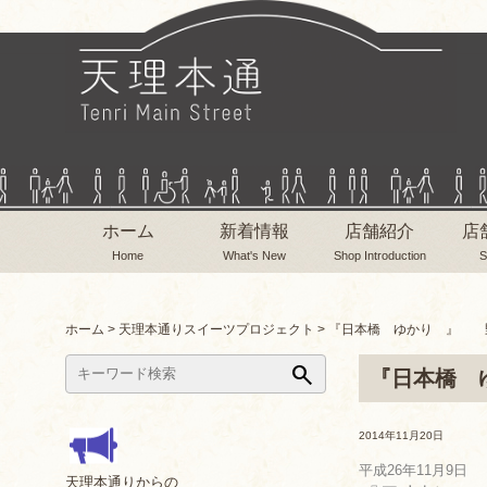
ホーム
新着情報
店舗紹介
店
Home
What's New
Shop Introduction
S
ホーム
>
天理本通りスイーツプロジェクト
>
『日本橋 ゆかり 』 野
search
『日本橋 
2014年11月20日
平成26年11月9日
天理本通りからの