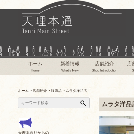
ホーム
新着情報
店舗紹介
店
Home
What's New
Shop Introduction
S
ホーム
>
店舗紹介
>
服飾品
>
ムラタ洋品店
search
ムラタ洋品
天理本通りからの