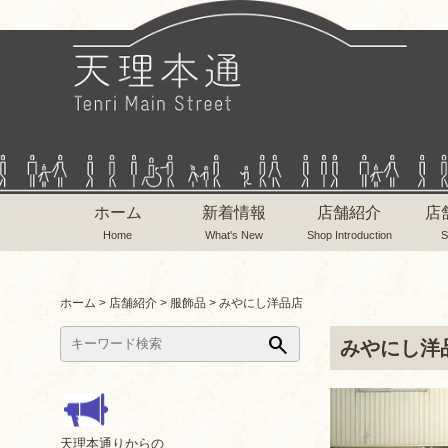
ホーム
新着情報
店舗紹介
店
Home
What's New
Shop Introduction
S
ホーム
>
店舗紹介
>
服飾品
>
みやにし洋品店
search
みやにし洋
天理本通りからの