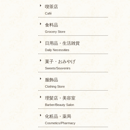
喫茶店
Café
食料品
Grocery Store
日用品・生活雑貨
Daily Necessities
菓子・おみやげ
Sweets/Souvenirs
服飾品
Clothing Store
理髪店・美容室
Barber/Beauty Salon
化粧品・薬局
Cosmetics/Pharmacy