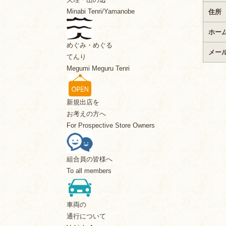
Minabi Tenri/Yamanobe
住所
ホー
めぐみ・めぐる
メー
てんり
Megumi Meguru Tenri
新規出店を
お考えの方へ
For Prospective Store Owners
組合員の皆様へ
To all members
車両の
通行について