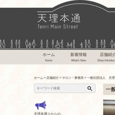
ホーム
新着情報
店舗紹
Home
What's New
Shop Introduc
ホーム
>
店舗紹介
>
サロン・事務所
>
一般社団法人 天理
search
一
天理本通りからの