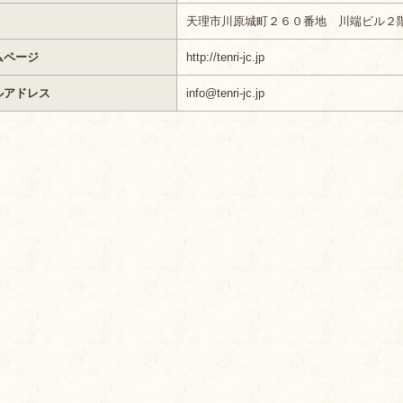
天理市川原城町２６０番地 川端ビル２
ムページ
http://tenri-jc.jp
ルアドレス
info@tenri-jc.jp