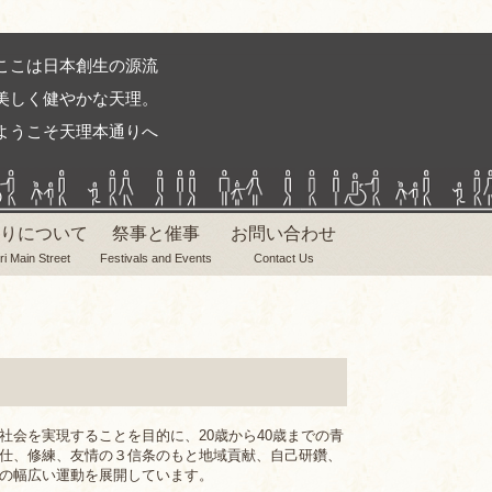
ここは日本創生の源流
美しく健やかな天理。
ようこそ天理本通りへ
りについて
祭事と催事
お問い合わせ
ri Main Street
Festivals and Events
Contact Us
社会を実現することを目的に、20歳から40歳までの青
仕、修練、友情の３信条のもと地域貢献、自己研鑽、
の幅広い運動を展開しています。