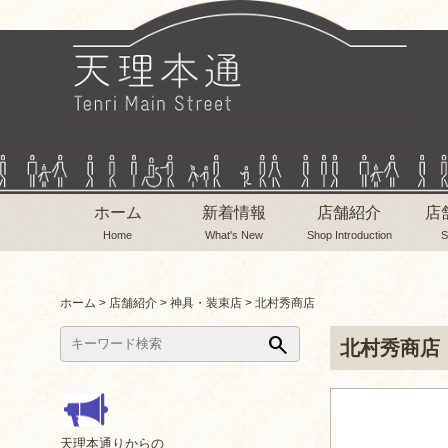
ホーム
新着情報
店舗紹介
店
Home
What's New
Shop Introduction
S
ホーム
>
店舗紹介
>
神具・装束店
>
北村秀商店
search
北村秀商店
天理本通りからの