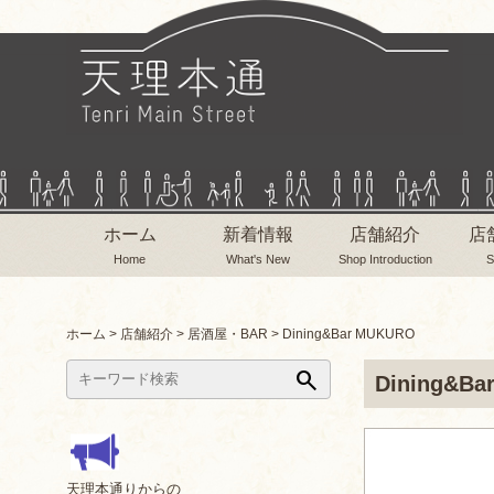
ホーム
新着情報
店舗紹介
店
Home
What's New
Shop Introduction
S
ホーム
>
店舗紹介
>
居酒屋・BAR
>
Dining&Bar MUKURO
search
Dining&Ba
天理本通りからの