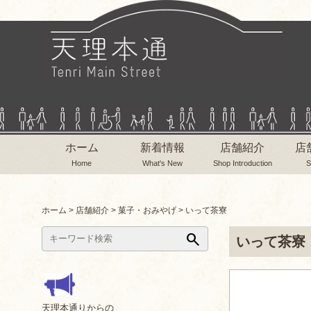
ホーム
新着情報
店舗紹介
店
Home
What's New
Shop Introduction
S
ホーム
>
店舗紹介
>
菓子・おみやげ
>
いって茶寮
search
いって茶寮
天理本通りからの