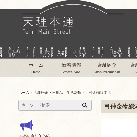
ホーム
新着情報
店舗紹介
店
Home
What's New
Shop Introduction
S
ホーム
>
店舗紹介
>
日用品・生活雑貨
>
弓仲金物総本店
search
弓仲金物総
天理本通りからの