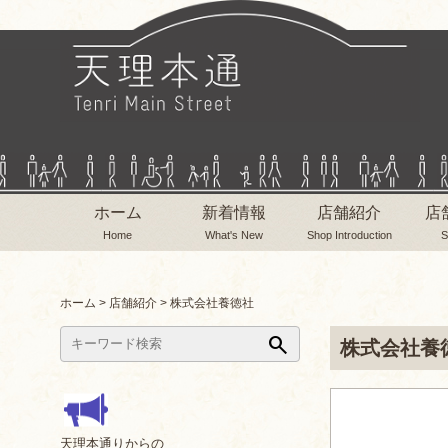
ホーム
新着情報
店舗紹介
店
Home
What's New
Shop Introduction
S
ホーム
>
店舗紹介
>
株式会社養徳社
search
株式会社養
天理本通りからの