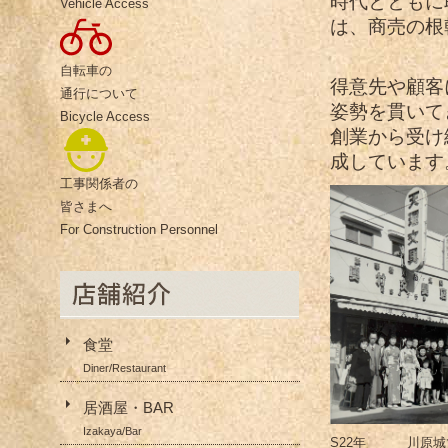
時代とともに
Vehicle Access
は、商売の根
自転車の
得意先や顧客
通行について
姿勢を貫いて
Bicycle Access
創業から受け
成しています
工事関係者の
皆さまへ
For Construction Personnel
食堂
Diner/Restaurant
居酒屋・BAR
Izakaya/Bar
S22年
川原城