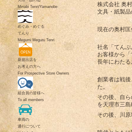
株式会社 奥
Minabi Tenri/Yamanobe
文具・紙製品
めぐみ・めぐる
現在の奥村匡
てんり
Megumi Meguru Tenri
社名「てんぶ
お客様から「
新規出店を
長年にわたる
お考えの方へ
For Prospective Store Owners
創業者は戦後
た。
組合員の皆様へ
その後、自ら
To all members
を天理市三島
その後、川原
車両の
通行について