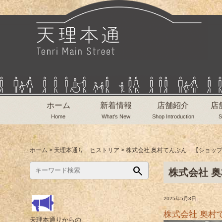
ホーム
新着情報
店舗紹介
店
Home
What's New
Shop Introduction
S
ホーム
>
天理本通り ヒストリア
>
株式会社 奥村てんぶん 【ショッ
search
株式会社 
2025年5月3日
株式会社 奥村
天理本通りからの