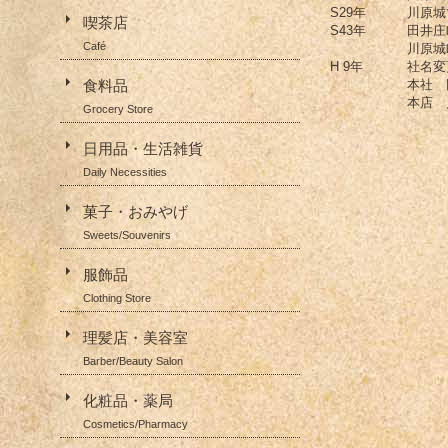
S29年
川原城
喫茶店
S43年
田井
Café
川原
H 9年
社名変
本社 
食料品
本店 
Grocery Store
日用品・生活雑貨
Daily Necessities
菓子・おみやげ
Sweets/Souvenirs
服飾品
Clothing Store
理髪店・美容室
Barber/Beauty Salon
化粧品・薬局
Cosmetics/Pharmacy