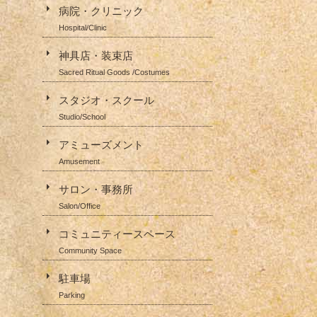
病院・クリニック
Hospital/Clinic
神具店・装束店
Sacred Ritual Goods /Costumes
スタジオ・スクール
Studio/School
アミューズメント
Amusement
サロン・事務所
Salon/Office
コミュニティースペース
Community Space
駐車場
Parking