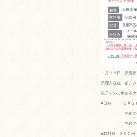
１月２８日 天理市
天理市在住 前川き
親子でのご参加も大
■日時 １月２８
午前の部 
午後の部 １
■材料費 ３００円