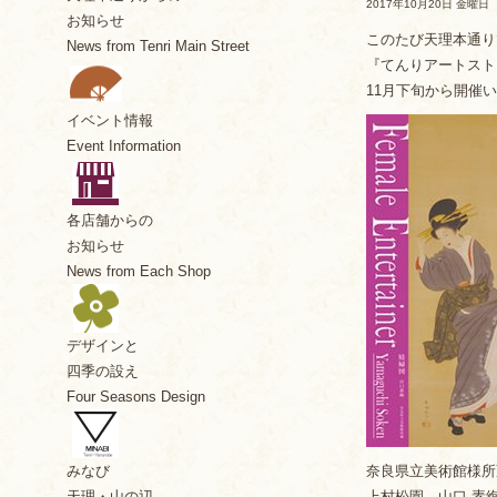
2017年10月20日 金曜日
お知らせ
このたび天理本通り
News from Tenri Main Street
『てんりアートスト
11月下旬から開催
イベント情報
Event Information
各店舗からの
お知らせ
News from Each Shop
デザインと
四季の設え
Four Seasons Design
奈良県立美術館様所
みなび
上村松園、山口 素
天理・山の辺