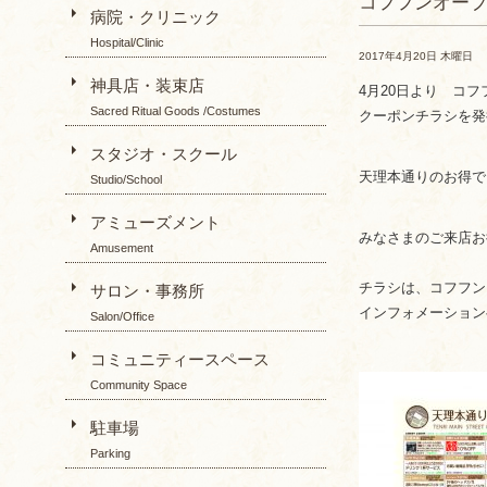
コフフンオー
病院・クリニック
Hospital/Clinic
2017年4月20日 木曜日
神具店・装束店
4月20日より コ
Sacred Ritual Goods /Costumes
クーポンチラシを発
スタジオ・スクール
天理本通りのお得で
Studio/School
アミューズメント
みなさまのご来店お
Amusement
チラシは、コフフン
サロン・事務所
インフォメーション
Salon/Office
コミュニティースペース
Community Space
駐車場
Parking