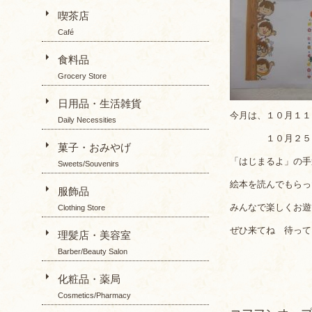
喫茶店
Café
食料品
Grocery Store
日用品・生活雑貨
今月は、１０月１１
Daily Necessities
１０月２５日（
菓子・おみやげ
「はじまるよ」の手
Sweets/Souvenirs
絵本を読んでもらっ
服飾品
みんなで楽しくお遊び
Clothing Store
ぜひ来てね 待ってま～
理髪店・美容室
Barber/Beauty Salon
化粧品・薬局
Cosmetics/Pharmacy