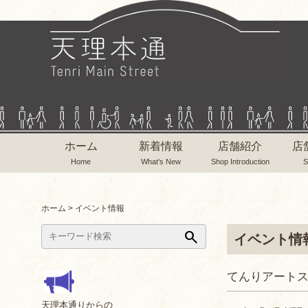
ホーム
新着情報
店舗紹介
店
Home
What's New
Shop Introduction
S
ホーム
>
イベント情報
search
イベント情
てんりアートス
天理本通りからの