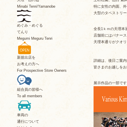
特に女性の内面、外
Minabi Tenri/Yamanobe
大型のタペストリー
めぐみ・めぐる
全長1ｋｍの天理本
てんり
店舗前にはバナース
Megumi Meguru Tenri
天理本通りがクオリ
新規出店を
詳細は、後日ご案内
お考えの方へ
皆さまのお越しをお
For Prospective Store Owners
展示作品の一部です
組合員の皆様へ
To all members
車両の
通行について