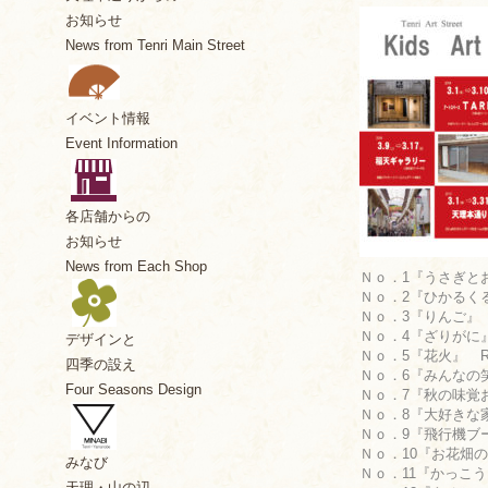
お知らせ
News from Tenri Main Street
イベント情報
Event Information
各店舗からの
お知らせ
News from Each Shop
Ｎｏ．1『うさぎとお母
Ｎｏ．2『ひかるくるま
Ｎｏ．3『りんご』 Ry
Ｎｏ．4『ざりがに』 
デザインと
Ｎｏ．5『花火』 Ru
四季の設え
Ｎｏ．6『みんなの笑
Four Seasons Design
Ｎｏ．7『秋の味覚お
Ｎｏ．8『大好きな家族
Ｎｏ．9『飛行機ブーン
Ｎｏ．10『お花畑の
みなび
Ｎｏ．11『かっこうい
天理・山の辺