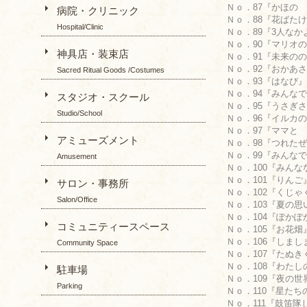
Ｎｏ．87『かほの 
病院・クリニック
Ｎｏ．88『花ばたけ』
Hospital/Clinic
Ｎｏ．89『3人なかよし
Ｎｏ．90『マリオの絵
神具店・装束店
Ｎｏ．91『未来ののり
Ｎｏ．92『おかあさ
Sacred Ritual Goods /Costumes
Ｎｏ．93『はなび』 S
Ｎｏ．94『みんなで
スタジオ・スクール
Ｎｏ．95『うさぎさん』
Studio/School
Ｎｏ．96『イルカのお
Ｎｏ．97『ママと
アミューズメント
Ｎｏ．98『つれたぜ!!
Ｎｏ．99『みんなで
Amusement
Ｎｏ．100『みんなな
Ｎｏ．101『りんご』 
サロン・事務所
Ｎｏ．102『くじゃく
Salon/Office
Ｎｏ．103『夏の思い
Ｎｏ．104『ぽかぽかお
コミュニティースペース
Ｎｏ．105『お花畑』
Ｎｏ．106『しましま
Community Space
Ｎｏ．107『たぬきく
Ｎｏ．108『わたし
駐車場
Ｎｏ．109『夜の世界』 
Parking
Ｎｏ．110『星たちの
Ｎｏ．111『鼓笛隊し