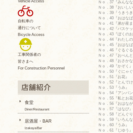
Vehicle Access
Ｎｏ．37『みんなな
Ｎｏ．38『おいしい
Ｎｏ．39『うきうき
Ｎｏ．40『おはなばた
自転車の
Ｎｏ．41『弟が産まれ
通行について
Ｎｏ．42『バスケッ
Ｎｏ．43『ぼくのおう
Bicycle Access
Ｎｏ．44『わたしの 
Ｎｏ．45『おはなばた
Ｎｏ．46『ぐるぐるぽ
工事関係者の
Ｎｏ．47『おべんとう
Ｎｏ．48『おさかな』
皆さまへ
Ｎｏ．49『かぞく』 
For Construction Personnel
Ｎｏ．50『ぐにゃぐにゃ
Ｎｏ．51『お花』 Ko
Ｎｏ．52『とんでけ!
Ｎｏ．53『うみ』 Y
Ｎｏ．54『アンパンマ
Ｎｏ．55『私とお花』
食堂
Ｎｏ．56『おはなが
Ｎｏ．57『はなび』 
Diner/Restaurant
Ｎｏ．58『どんぐり消
Ｎｏ．59『いろんな か
居酒屋・BAR
Ｎｏ．60『うみ』 Y
Izakaya/Bar
Ｎｏ．61『じゆう』 C