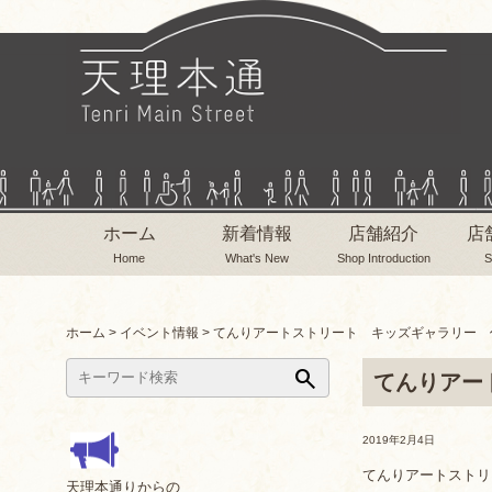
ホーム
新着情報
店舗紹介
店
Home
What's New
Shop Introduction
S
ホーム
>
イベント情報
>
てんりアートストリート キッズギャラリー 
search
てんりアー
2019年2月4日
てんりアートストリ
天理本通りからの