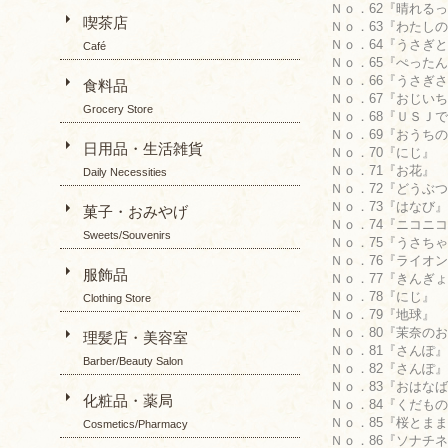
Ｎｏ．62『晴れるって
喫茶店
Ｎｏ．63『わたしの
Ｎｏ．64『うさぎとく
Café
Ｎｏ．65『ぺったんした
Ｎｏ．66『うさぎさ
食料品
Ｎｏ．67『おじいちゃ
Grocery Store
Ｎｏ．68『ＵＳＪで
Ｎｏ．69『おうちのひ
日用品・生活雑貨
Ｎｏ．70『にじ』 Ko
Ｎｏ．71『お花』 Ku
Daily Necessities
Ｎｏ．72『どうぶつ』
Ｎｏ．73『はなび』 
菓子・おみやげ
Ｎｏ．74『ニコニコ』 
Sweets/Souvenirs
Ｎｏ．75『うさちゃん
Ｎｏ．76『ライオン』 
服飾品
Ｎｏ．77『きんぎょ
Ｎｏ．78『にじ』 Se
Clothing Store
Ｎｏ．79『地球』 Ya
Ｎｏ．80『茉奈のお散
理髪店・美容室
Ｎｏ．81『さんぽ』 T
Barber/Beauty Salon
Ｎｏ．82『さんぽ』 T
Ｎｏ．83『おはなばた
化粧品・薬局
Ｎｏ．84『くだもの』 
Ｎｏ．85『桜とままと
Cosmetics/Pharmacy
Ｎｏ．86『ソナチネ