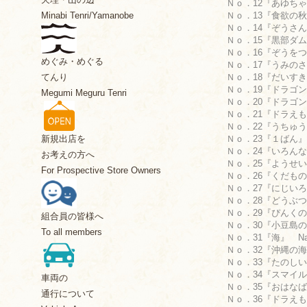
Ｎｏ．12『あゆちゃ
Ｎｏ．13『食欲の秋で
Minabi Tenri/Yamanobe
Ｎｏ．14『ぞうさんは
Ｎｏ．15『黒部ダム』
Ｎｏ．16『ぞうをつか
めぐみ・めぐる
Ｎｏ．17『うみのさく
Ｎｏ．18『だいすき』
てんり
Ｎｏ．19『ドラゴン』 
Megumi Meguru Tenri
Ｎｏ．20『ドラゴン』 
Ｎｏ．21『ドラえも
Ｎｏ．22『うちゅう』
Ｎｏ．23『１ばん』 
新規出店を
Ｎｏ．24『いろんな花
お考えの方へ
Ｎｏ．25『ようせい（
For Prospective Store Owners
Ｎｏ．26『くだもの畑』
Ｎｏ．27『にじいろの
Ｎｏ．28『どうぶつえ
Ｎｏ．29『ぴんくの
組合員の皆様へ
Ｎｏ．30『小豆島の海
To all members
Ｎｏ．31『海』 Nat
Ｎｏ．32『沖縄の海』 
Ｎｏ．33『たのしいに
Ｎｏ．34『スマイル!』
車両の
Ｎｏ．35『おはなばた
通行について
Ｎｏ．36『ドラえもん』