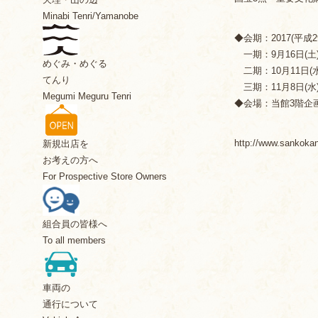
Minabi Tenri/Yamanobe
◆会期：2017(平成29
一期：9月16日(土)
めぐみ・めぐる
二期：10月11日(水
てんり
三期：11月8日(水)
Megumi Meguru Tenri
◆会場：当館3階企
http://www.sankokan
新規出店を
お考えの方へ
For Prospective Store Owners
組合員の皆様へ
To all members
車両の
通行について