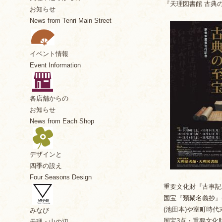
『天理図書館 古典の
お知らせ
News from Tenri Main Street
イベント情報
Event Information
各店舗からの
お知らせ
News from Each Shop
デザインと
四季の設え
Four Seasons Design
重要文化財『古事記
国宝『類聚名義抄』
(池田本)や室町時
みなび
国宝3点・重要文化
天理・山の辺