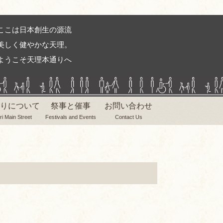
ここは日本創生の源流
美しく健やかな天理。
ようこそ天理本通りへ
りについて
祭事と催事
お問い合わせ
ri Main Street
Festivals and Events
Contact Us