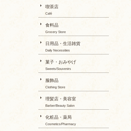
喫茶店
Café
食料品
Grocery Store
日用品・生活雑貨
Daily Necessities
菓子・おみやげ
Sweets/Souvenirs
服飾品
Clothing Store
理髪店・美容室
Barber/Beauty Salon
化粧品・薬局
Cosmetics/Pharmacy