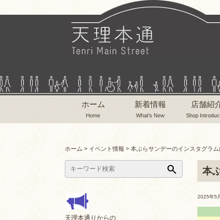
ホーム
新着情報
店舗紹
Home
What's New
Shop Introduc
ホーム
>
イベント情報
>
本ぶらサンデーのインスタグラム
search
本
2025年5
天理本通りからの