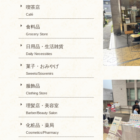
喫茶店
Café
食料品
Grocery Store
日用品・生活雑貨
Daily Necessities
菓子・おみやげ
Sweets/Souvenirs
服飾品
Clothing Store
理髪店・美容室
Barber/Beauty Salon
化粧品・薬局
Cosmetics/Pharmacy