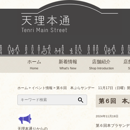
ホーム
新着情報
店舗紹介
店
Home
What's New
Shop Introduction
S
ホーム
>
イベント情報
>
第６回 本ぶらサンデー 11月17日（日曜）開
search
第６回 本
2024年11月19日
第６回本ブラサンデ
天理本通りからの