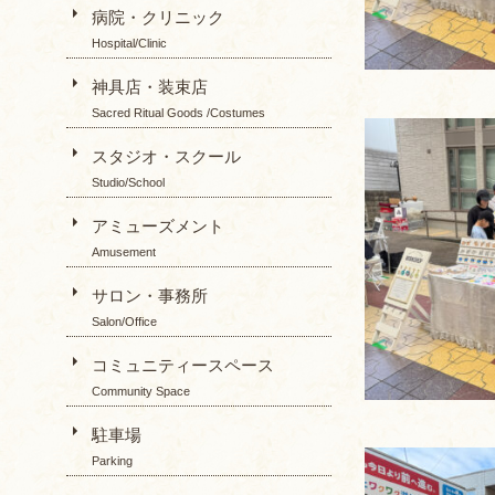
病院・クリニック
Hospital/Clinic
神具店・装束店
Sacred Ritual Goods /Costumes
スタジオ・スクール
Studio/School
アミューズメント
Amusement
サロン・事務所
Salon/Office
コミュニティースペース
Community Space
駐車場
Parking